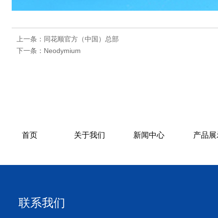
上一条：同花顺官方（中国）总部
下一条：Neodymium
首页
关于我们
新闻中心
产品展
联系我们